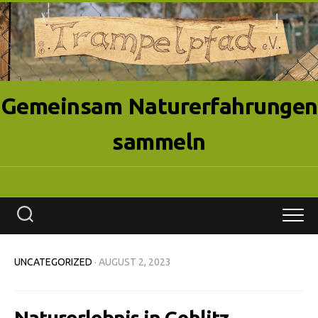
Skip
to
content
Gemeinsam Naturerfahrungen
sammeln
UNCATEGORIZED
· AUGUST 2, 2023
Naturerlebnis in Gohlitz