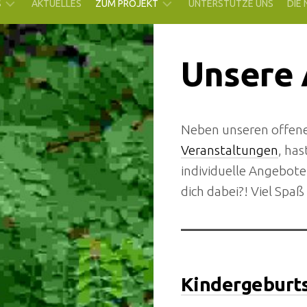
S
AKTUELLES
ZUM PROJEKT
UNTERSTÜTZE UNS
DIE
R
WAS
Unsere
N
BISHER
GESCHAH
RE
SOPHIE
UNSER
UNSERE
GELÄNDE
TIERISCHEN
Neben unseren offene
NACHBARN
TRÄGERINNEN
UNSERE
Veranstaltungen
, has
ANGEBOTE
individuelle Angebote 
dich dabei?! Viel Spa
Kindergeburts