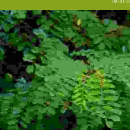
ÜBER UN
UNSE
VEREI
UNSE
PHILO
DIE
IDEEN