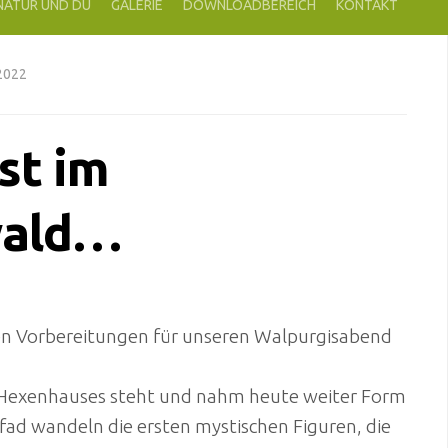
 NATUR UND DU
GALERIE
DOWNLOADBEREICH
KONTAKT
 2022
st im
ald…
den Vorbereitungen für unseren Walpurgisabend
Hexenhauses steht und nahm heute weiter Form
fad wandeln die ersten mystischen Figuren, die