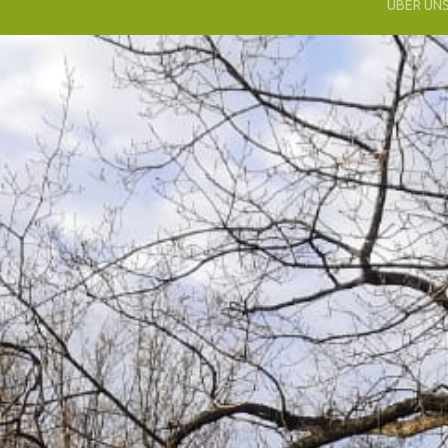
ÜBER UN
UNSE
VEREI
UNSE
PHILO
DIE
IDEEN