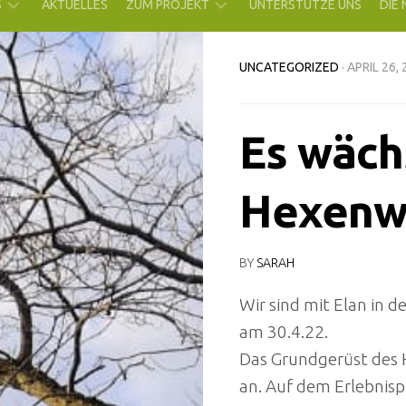
S
AKTUELLES
ZUM PROJEKT
UNTERSTÜTZE UNS
DIE
R
WAS
UNCATEGORIZED
· APRIL 26,
N
BISHER
GESCHAH
RE
Es wäch
SOPHIE
UNSER
UNSERE
GELÄNDE
TIERISCHEN
NACHBARN
TRÄGERINNEN
UNSERE
Hexenw
ANGEBOTE
BY
SARAH
Wir sind mit Elan in 
am 30.4.22.
Das Grundgerüst des 
an. Auf dem Erlebnisp